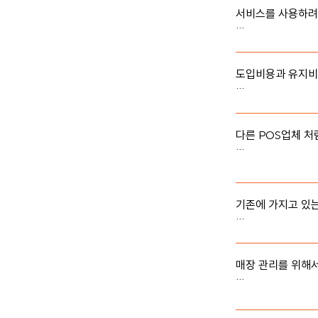
점으로 인해서 저
서비스를 사용하려
만약, 집에 또는 
도 사용할 수 있기
도입비용과 유지비
도입비용은 없습니다
이후에는 식파마의 
일 내 상담해 드
다른 POS업체 처
저희 서비스의 출력
기존에 가지고 있는
현재(2023.03
한 서비스를 제공
매장 관리를 위해
아닙니다. 식파마
셔서 바로 매장관