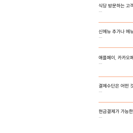
식당 방문하는 고객
네, 영수증 프린
신메뉴 추가나 메뉴
*메뉴 원재료 변경
식파마 매장관리 페
애플페이, 카카오페
네. 삼성페이/네
네가지 결제를 이용
결제수단은 어떤 것
결제수단에는 삼성
네가지 결제가 있습니
현금결제가 가능한
현재(2023.04